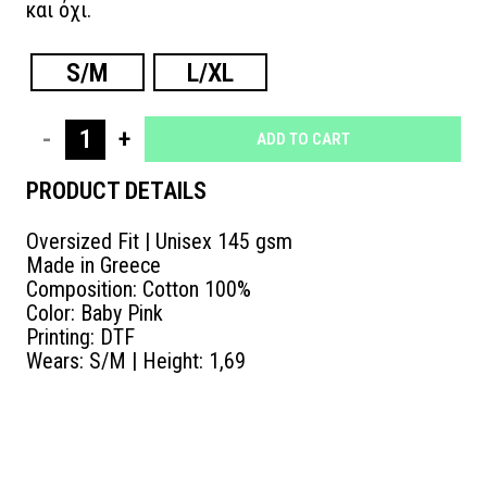
και όχι.
S/M
L/XL
T-
ADD TO CART
SHIRT
PRODUCT DETAILS
ΕΡΩΤΕΥΤΕΙΤΕ
Oversized Fit | Unisex 145 gsm
quantity
Made in Greece
Composition: Cotton 100%
Color: Baby Pink
Printing: DTF
Wears: S/M | Height: 1,69